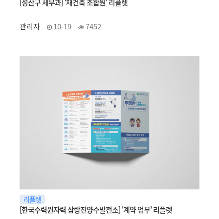
[성산구 세무과] '재건축 조합원' 리플렛
관리자
10-19
7452
리플렛
[한국수력원자력 삼랑진양수발전소] '계약 업무' 리플렛