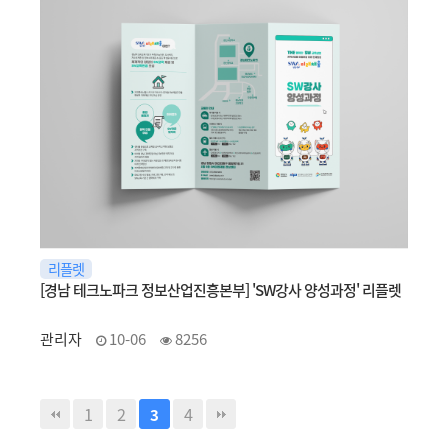
리플렛
[경남 테크노파크 정보산업진흥본부] 'SW강사 양성과정' 리플렛
관리자
10-06
8256
1
2
4
3