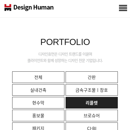
PORTFOLIO
디자인휴먼은 디자인 트랜드를 이끌며
클라이언트와 함께 성장하는 디자인 전문 기업입니다.
전체
간판
실내건축
금속구조물ㅣ창호
현수막
리플렛
홍보물
브로슈어
패키지
CI·BI