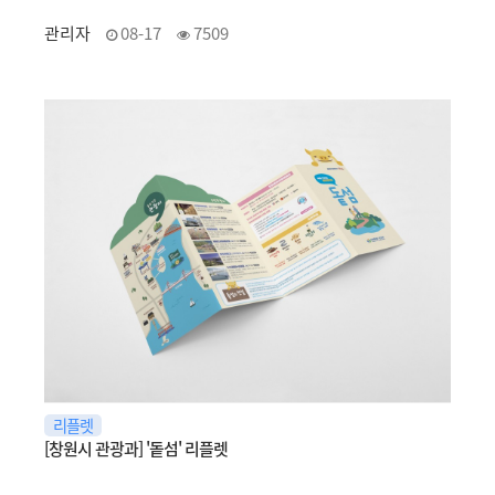
관리자
08-17
7509
리플렛
[창원시 관광과] '돝섬' 리플렛