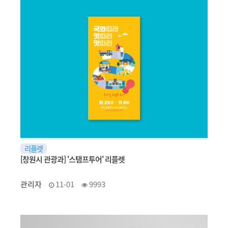
리플렛
[창원시 관광과] '스탬프투어' 리플렛
관리자
11-01
9993