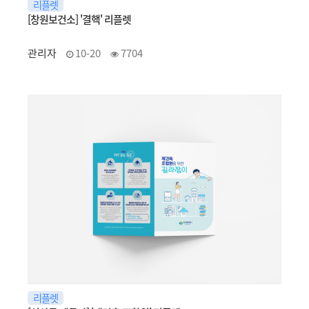
리플렛
[창원보건소] '결핵' 리플렛
관리자
10-20
7704
리플렛