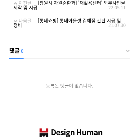
이전글
[창원시 자원순환과] '재활용센터' 외부사인물
제작 및 시공
22.05.11
다음글
[롯데쇼핑] 롯데아울렛 김해점 간판 시공 및
정비
21.07.30
댓글
0
등록된 댓글이 없습니다.