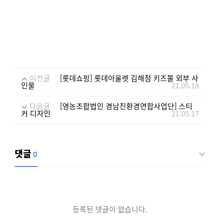
이전글
[롯데쇼핑] 롯데아울렛 김해점 키즈몰 외부 사
인물
21.05.18
다음글
[영농조합법인 경남친환경연합사업단] 스티
커 디자인
21.05.17
댓글
0
등록된 댓글이 없습니다.